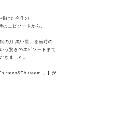
スを手掛けた今作の
作時のエピソードから、
銀の月 黒い星」を当時の
いう驚きのエピソードまで
だきました。
hirteen&Thirteem 」】が