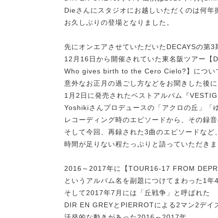
Dieさんにスタジオにお越しいただくのは何年
お久しぶりの登場となりました。
先にオンエアさせていただいたDECAYSの第
12月16日から開催されていた東名阪ツアー【DECAY
Who gives birth to the Cero Cielo?】につ
意外なお正月の過ごし方などをお聞きした後に
1月2日に発売されたベストアルバム『VESTIGE 
Yoshikiさんプロデュースの「アクロの丘」「
レコーディング時のエピソードから、その録音
そして今回、再録された3曲のエピソードなど
時間が足りない程たっぷりと語っていただきま
2016～2017年に【TOUR16-17 FROM DEPRE
というアルバム名を副題につけてまわった1年
そして2017年7月には「丘戦争」と呼ばれた
DIR EN GREYとPIERROTによる2マン2デイ
活発的な動きがあった2016～2017年。