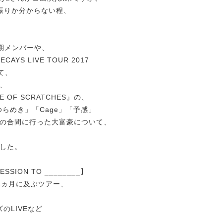
振りか分からない程、
3期メンバーや、
S LIVE TOUR 2017
いて、
、
OF SCRATCHES』の、
ゆらめき」「Cage」「予感」
の合間に行った大富豪について、
、
した。
SSION TO ________】
4ヵ月に及ぶツアー、
ズのLIVEなど