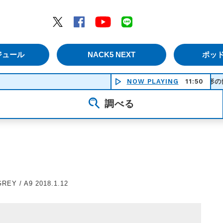
エムナックファイブ）
Twitter
Facebook
YouTube
LINE
ジュール
NACK5 NEXT
ポッ
NOW PLAYING
蝋人形の館 - 聖飢魔
11:50
調べる
REY / A9 2018.1.12