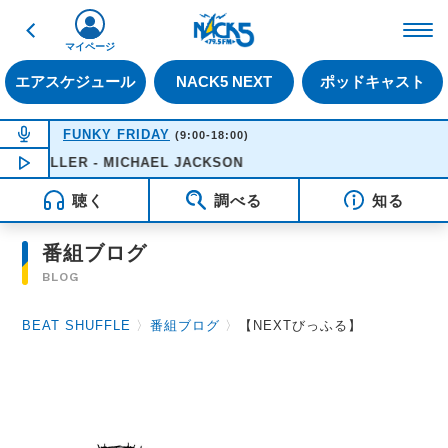
戻る
FM NACK5 79.5MHz（
マイページ
エアスケジュール
NACK5 NEXT
ポッドキャスト
NOW ON AIR
FUNKY FRIDAY
(9:00-18:00)
ILLER - MICHAEL JACKSON
NOW PLAYING
12:21
聴く
調べる
知る
番組ブログ
BLOG
BEAT SHUFFLE
〉
番組ブログ
〉
【NEXTびっふる】