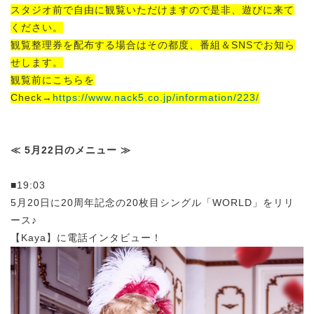
スタジオ前で自由に観覧いただけますので是非、遊びに来て
ください。
観覧整理券を配布する場合はその都度、番組＆SNSでお知ら
せします。
観覧前にこちらを
Check→
https://www.nack5.co.jp/information/223/
≪ 5月22日のメニュー ≫
■19:03
5月20日に20周年記念の20枚目シングル「WORLD」をリリ
ース♪
【Kaya】に電話インタビュー！