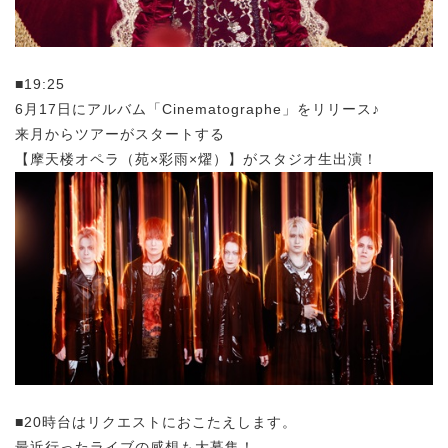
■19:25
6月17日にアルバム「Cinematographe」をリリース♪
来月からツアーがスタートする
【摩天楼オペラ（苑×彩雨×燿）】がスタジオ生出演！
■20時台はリクエストにおこたえします。
最近行ったライブの感想も大募集！