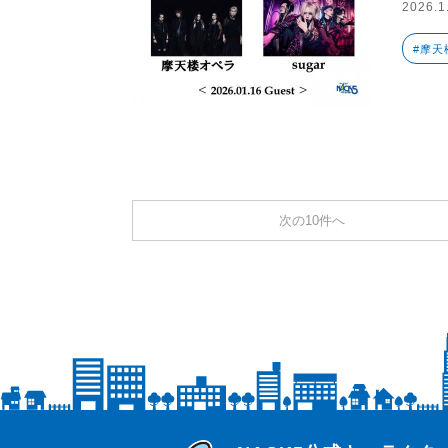
2026.1
#摩天
次の10件へ