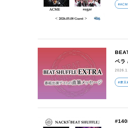
#ACM
BEA
ペラ /
2026.1
#摩天
#14