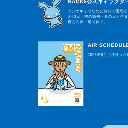
らじっと君
NACK5公式キャラク
ラジオキャラなのに無口で愛想が
3月3日（桃の節句・耳の日）生
座右の銘「足で稼ぐ」
AIR SCHEDUL
2026年8月-9月号＜