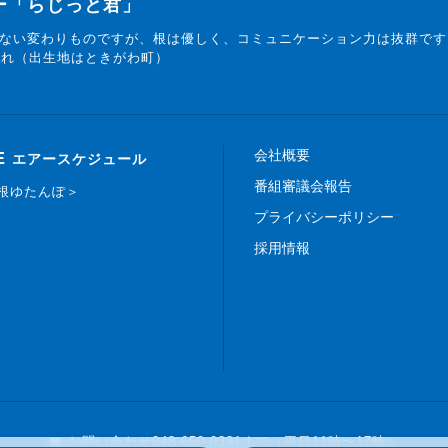
ター「らじっと君」
ない変わりものですが、根は優しく、コミュニケーション力は抜群です
まれ（出生地はときがわ町）
会社概要
E
エアースケジュール
番組審議会報告
白根ゆたんぽ＞
プライバシーポリシー
採用情報
☎ お問い合わせ
048-650-0331まで（平日11時〜17時）