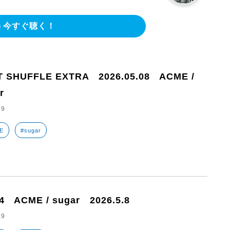
今すぐ聴く！
T SHUFFLE EXTRA 2026.05.08 ACME /
r
.9
E
#sugar
4 ACME / sugar 2026.5.8
.9