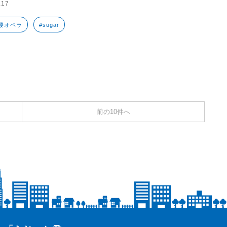
.17
楼オペラ
#sugar
前の10件へ