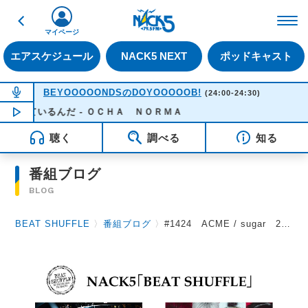
戻る
FM NACK5 79.5MHz（
マイページ
エアスケジュール
NACK5 NEXT
ポッドキャスト
NOW ON AIR
BEYOOOOONDSのDOYOOOOOB!
(24:00-24:30)
るんだ - ＯＣＨＡ ＮＯＲＭＡ
NOW PLAYING
00:15
聴く
調べる
知る
番組ブログ
BLOG
BEAT SHUFFLE
〉
番組ブログ
〉
#1424 ACME / sugar 2026.5.8