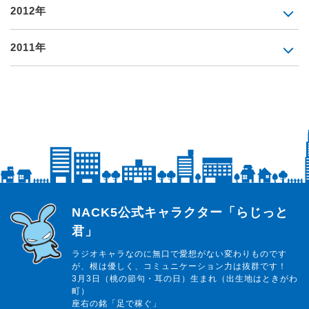
2012年
2011年
らじっと君
NACK5公式キャラクター「らじっと
君」
ラジオキャラなのに無口で愛想がない変わりものです
が、根は優しく、コミュニケーション力は抜群です！
3月3日（桃の節句・耳の日）生まれ（出生地はときがわ
町）
座右の銘「足で稼ぐ」