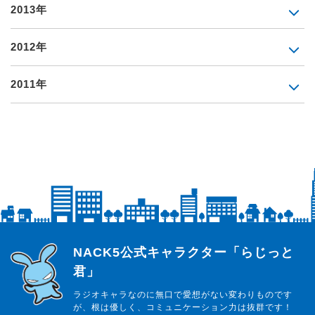
2013年
2012年
2011年
らじっと君
NACK5公式キャラクター「らじっと
君」
ラジオキャラなのに無口で愛想がない変わりものです
が、根は優しく、コミュニケーション力は抜群です！