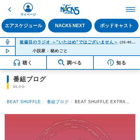
戻る
FM NACK5 79.5MHz（
マイページ
エアスケジュール
NACK5 NEXT
ポッドキャスト
NOW ON AIR
板歯目のラジオ ～”いたはめ”ではございません～
(25:40-26:00)
NOW PLAYING
小説家 - 秘めごと
01:37
聴く
調べる
知る
番組ブログ
BLOG
BEAT SHUFFLE
〉
番組ブログ
〉
BEAT SHUFFLE EXTRA 2026.05.29 RED WARRIORS