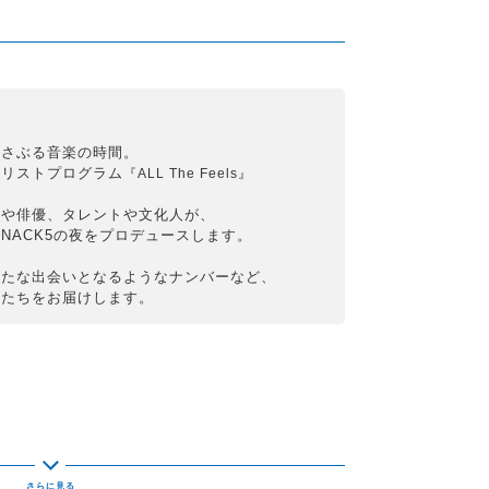
揺さぶる音楽の時間。
イリストプログラム
『ALL The Feels』
ンや俳優、タレントや文化人が、
NACK5の夜をプロデュースします。
新たな出会いとなるようなナンバーなど、
曲たちをお届けします。