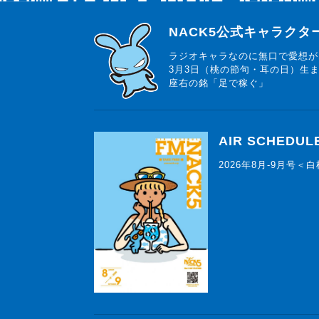
らじっと君
NACK5公式キャラク
ラジオキャラなのに無口で愛想が
3月3日（桃の節句・耳の日）生
座右の銘「足で稼ぐ」
AIR SCHEDUL
2026年8月-9月号＜