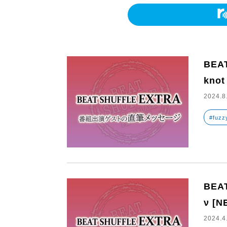
BEA
knot
2024.8
#fuzz
BEA
ν [N
2024.4