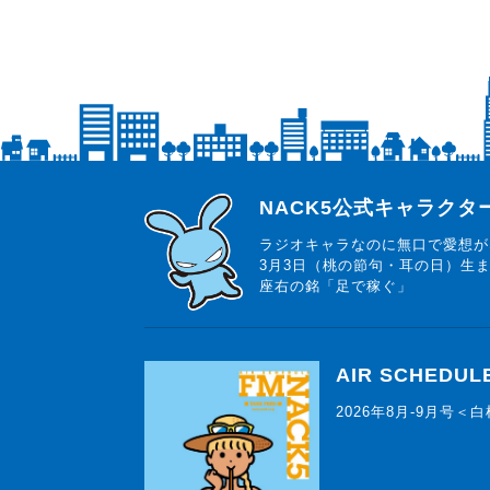
らじっと君
NACK5公式キャラク
ラジオキャラなのに無口で愛想が
3月3日（桃の節句・耳の日）生
座右の銘「足で稼ぐ」
AIR SCHEDUL
2026年8月-9月号＜