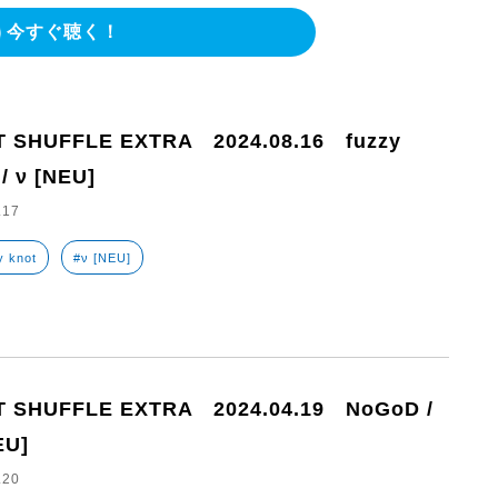
今すぐ聴く！
T SHUFFLE EXTRA 2024.08.16 fuzzy
 / ν [NEU]
.17
y knot
#ν [NEU]
T SHUFFLE EXTRA 2024.04.19 NoGoD /
EU]
.20