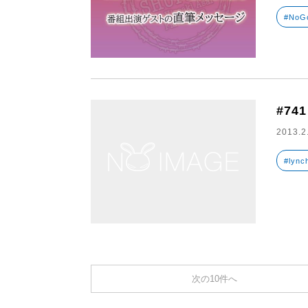
#NoG
#741
2013.2
#lync
次の10件へ