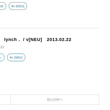
oD
#ν [NEU]
 lynch． / ν[NEU] 2013.02.22
.22
h.
#ν [NEU]
前の10件へ