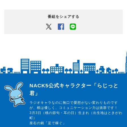
番組をシェアする
Twitter
Facebook
LINEでシェアするボタン
らじっと君
NACK5公式キャラクター「らじっと
君」
ラジオキャラなのに無口で愛想がない変わりものです
が、根は優しく、コミュニケーション力は抜群です！
3月3日（桃の節句・耳の日）生まれ（出生地はときがわ
町）
座右の銘「足で稼ぐ」