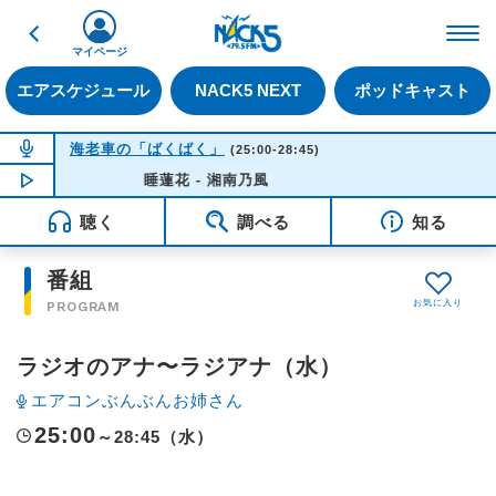
戻る
FM NACK5 79.5MHz（
マイページ
エアスケジュール
NACK5 NEXT
ポッドキャスト
NOW ON AIR
海老車の「ばくばく」
(25:00-28:45)
NOW PLAYING
睡蓮花 - 湘南乃風
01:48
聴く
調べる
知る
番組
PROGRAM
ラジオのアナ〜ラジアナ（水）
エアコンぶんぶんお姉さん
25:00
～28:45（水）