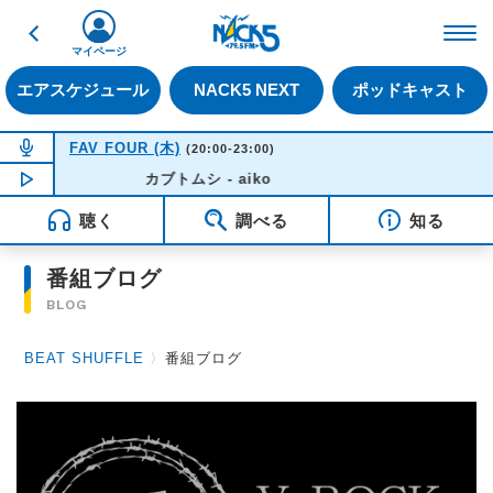
戻る
FM NACK5 79.5MHz（
マイページ
エアスケジュール
NACK5 NEXT
ポッドキャスト
NOW ON AIR
FAV FOUR (木)
(20:00-23:00)
NOW PLAYING
カブトムシ - aiko
21:10
聴く
調べる
知る
番組ブログ
BLOG
BEAT SHUFFLE
〉
番組ブログ