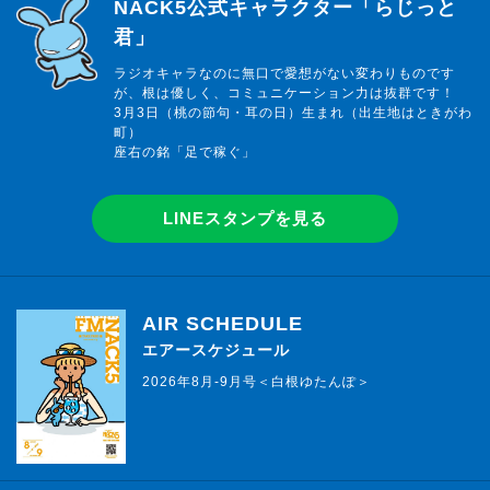
らじっと君
NACK5公式キャラクター「らじっと
君」
ラジオキャラなのに無口で愛想がない変わりものです
が、根は優しく、コミュニケーション力は抜群です！
3月3日（桃の節句・耳の日）生まれ（出生地はときがわ
町）
座右の銘「足で稼ぐ」
LINEスタンプを見る
AIR SCHEDULE
エアースケジュール
2026年8月-9月号＜白根ゆたんぽ＞