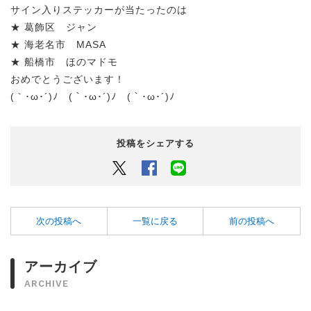
サイン入りステッカーが当たったのは
★ 葛飾区 ジャン
★ 海老名市 MASA
★ 船橋市 ほのマドモ
おめでとうございます！
(｀･ω･´)ﾉ (｀･ω･´)ﾉ (｀･ω･´)ﾉ
投稿をシェアする
Twitter
Facebook
LINEでシェアするボタン
次の投稿へ
一覧に戻る
前の投稿へ
アーカイブ
ARCHIVE