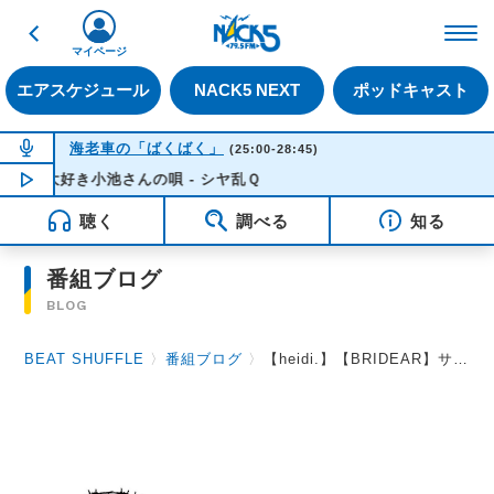
戻る
FM NACK5 79.5MHz（
マイページ
エアスケジュール
NACK5 NEXT
ポッドキャスト
NOW ON AIR
海老車の「ばくばく」
(25:00-28:45)
好き小池さんの唄 - シヤ乱Ｑ
NOW PLAYING
03:04
聴く
調べる
知る
番組ブログ
BLOG
BEAT SHUFFLE
〉
番組ブログ
〉
【heidi.】【BRIDEAR】サイン入りステッカー当選者