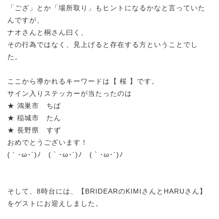
「ござ」とか「場所取り」もヒントになるかなと言っていた
んですが、
ナオさんと桐さん曰く、
その行為ではなく、見上げると存在する方ということでし
た。
ここから導かれるキーワードは【 桜 】です。
サイン入りステッカーが当たったのは
★ 鴻巣市 ちぱ
★ 稲城市 たん
★ 長野県 すず
おめでとうございます！
(｀･ω･´)ﾉ (｀･ω･´)ﾉ (｀･ω･´)ﾉ
そして、8時台には、【BRIDEARのKIMIさんとHARUさん】
をゲストにお迎えしました。