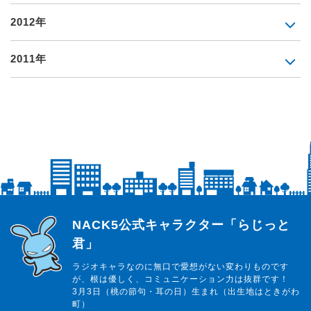
2012年
2011年
らじっと君
NACK5公式キャラクター「らじっと
君」
ラジオキャラなのに無口で愛想がない変わりものです
が、根は優しく、コミュニケーション力は抜群です！
3月3日（桃の節句・耳の日）生まれ（出生地はときがわ
町）