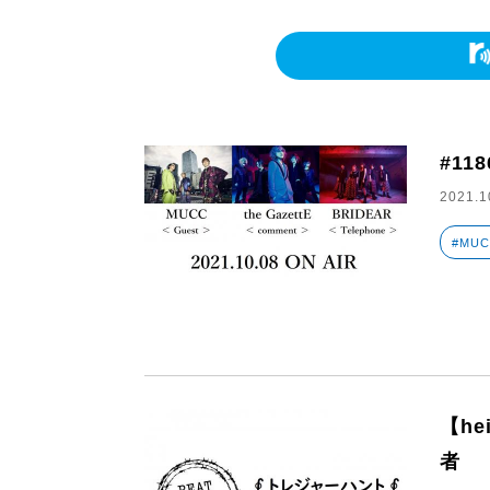
#118
2021.1
#MU
【h
者