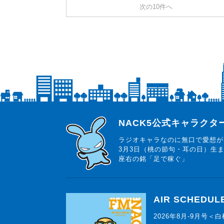
次の10件へ
らじっと君
NACK5公式キャラク
ラジオキャラなのに無口で愛想が
3月3日（桃の節句・耳の日）生
座右の銘「足で稼ぐ」
AIR SCHEDUL
2026年8月-9月号＜