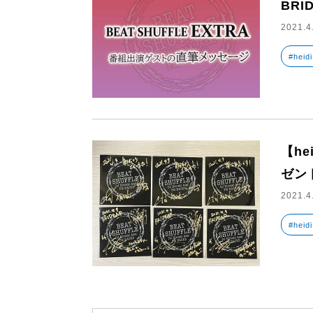
BRI
2021.4
#heidi
【h
ゼン
2021.4
#heidi