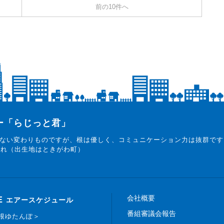
前の10件へ
ター「らじっと君」
ない変わりものですが、根は優しく、コミュニケーション力は抜群です
まれ（出生地はときがわ町）
会社概要
E
エアースケジュール
番組審議会報告
白根ゆたんぽ＞