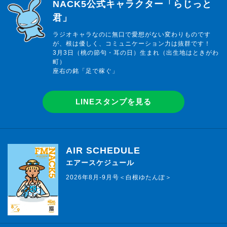
らじっと君
NACK5公式キャラクター「らじっと
君」
ラジオキャラなのに無口で愛想がない変わりものです
が、根は優しく、コミュニケーション力は抜群です！
3月3日（桃の節句・耳の日）生まれ（出生地はときがわ
町）
座右の銘「足で稼ぐ」
LINEスタンプを見る
AIR SCHEDULE
エアースケジュール
2026年8月-9月号＜白根ゆたんぽ＞