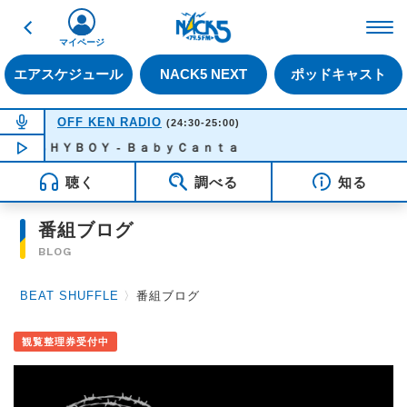
戻る
FM NACK5 79.5MHz（
マイページ
エアスケジュール
NACK5 NEXT
ポッドキャスト
NOW ON AIR
OFF KEN RADIO
(24:30-25:00)
ＳＨＹＢＯＹ - ＢａｂｙＣａｎｔａ
NOW PLAYING
00:30
聴く
調べる
知る
番組ブログ
BLOG
BEAT SHUFFLE
〉
番組ブログ
観覧整理券受付中