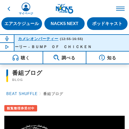
戻る
FM NACK5 79.5MHz（
マイページ
エアスケジュール
NACK5 NEXT
ポッドキャスト
NOW ON AIR
カメレオンパーティー
(12:55-16:55)
ローリー - ＢＵＭＰ ＯＦ ＣＨＩＣＫＥＮ
NOW PLAYING
14:00
聴く
調べる
知る
番組ブログ
BLOG
BEAT SHUFFLE
〉
番組ブログ
観覧整理券受付中