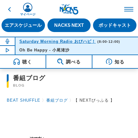
戻る
FM NACK5 79.5MHz（
マイページ
エアスケジュール
NACK5 NEXT
ポッドキャスト
NOW ON AIR
Saturday Morning Radio おびハピ！
(8:00-12:00)
Oh Be Happy - 小尾渚沙
NOW PLAYING
11:31
聴く
調べる
知る
番組ブログ
BLOG
BEAT SHUFFLE
〉
番組ブログ
〉
【 NEXTびっふる 】