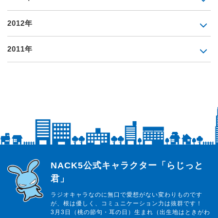
2012年
2011年
らじっと君
NACK5公式キャラクター「らじっと
君」
ラジオキャラなのに無口で愛想がない変わりものです
が、根は優しく、コミュニケーション力は抜群です！
3月3日（桃の節句・耳の日）生まれ（出生地はときがわ