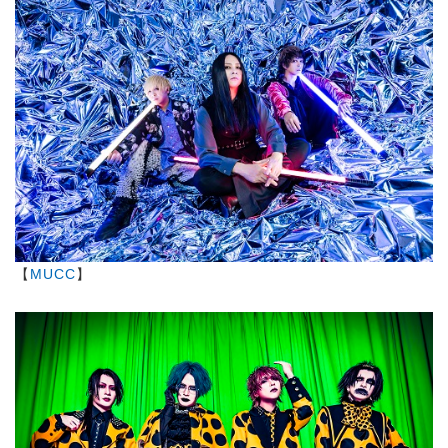
【
MUCC
】