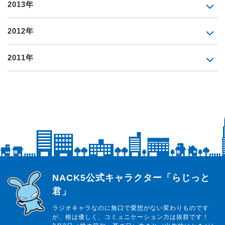
2013年
2012年
2011年
らじっと君
NACK5公式キャラクター「らじっと
君」
ラジオキャラなのに無口で愛想がない変わりものです
が、根は優しく、コミュニケーション力は抜群です！