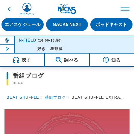
戻る
FM NACK5 79.5MHz（
マイページ
エアスケジュール
NACK5 NEXT
ポッドキャスト
NOW ON AIR
N-FIELD
(16:00-18:50)
NOW PLAYING
好き - 星野源
15:48
聴く
調べる
知る
番組ブログ
BLOG
BEAT SHUFFLE
〉
番組ブログ
〉
BEAT SHUFFLE EXTRA 2026.06.26 浅葱 / LM.C