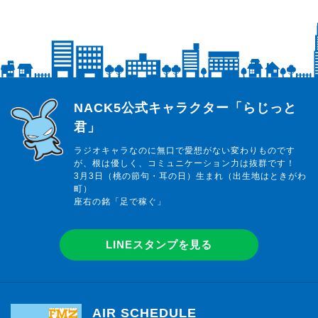
らじっと君
NACK5公式キャラクター「らじっと
君」
ラジオキャラなのに無口で愛想がない変わりものです
が、根は優しく、コミュニケーション力は抜群です！
3月3日（桃の節句・耳の日）生まれ（出生地はときがわ
町）
座右の銘「足で稼ぐ」
LINEスタンプを見る
AIR SCHEDULE