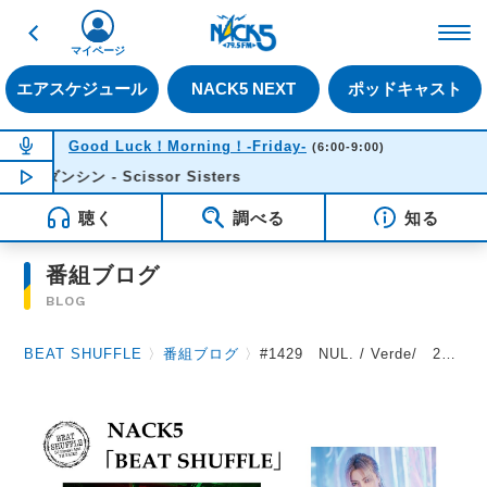
戻る
FM NACK5 79.5MHz（
マイページ
エアスケジュール
NACK5 NEXT
ポッドキャスト
NOW ON AIR
Good Luck！Morning！-Friday-
(6:00-9:00)
ン - Scissor Sisters
NOW PLAYING
06:03
聴く
調べる
知る
番組ブログ
BLOG
BEAT SHUFFLE
〉
番組ブログ
〉
#1429 NUL. / Verde/ 2026.6.12