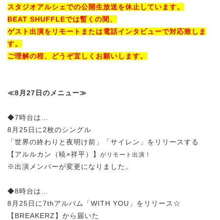
スタジオアルシェでの公開生放送を休止しています。
BEAT SHUFFLEでは暫くの間、
ゲスト出演をリモートまたは電話インタビューで対応致しま
す。
ご理解の程、どうぞ宜しくお願いします。
≪8月27日のメニュー≫
◆7時台は…
8月25日に2枚のシングル
「世界の終わりと夜明け前」「サイレン」をリリースする
【アルルカン（暁×祥平）】
がリモート出演！
※出演メンバーが変更になりました。
◆8時台は…
8月25日に7thアルバム「WITH YOU」をリリース☆
【BREAKERZ】から届いた