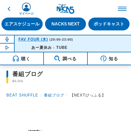
戻る
FM NACK5 79.5MHz（
マイページ
エアスケジュール
NACK5 NEXT
ポッドキャスト
NOW ON AIR
FAV FOUR (木)
(20:00-23:00)
NOW PLAYING
あー夏休み - TUBE
20:50
聴く
調べる
知る
番組ブログ
BLOG
BEAT SHUFFLE
〉
番組ブログ
〉
【NEXTびっふる】