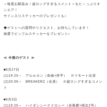
＜毎度お馴染み！超ロングすぎるコメント＞をた～っぷりオ
ンエア！
サイン入りステッカーのプレゼントも♪
◆ゲストへの質問やリクエスト、お待ちしています！
抽選でビッフルステッカーをプレゼント♪
≪ 今後のゲスト ≫
■8月27日
(1)19:25～ アルルカン（奈緒×祥平） ※リモート出演
(2)20:00～ BREAKERZ（全員） ※超ロングすぎるコメン
ト
■9月3日
(1)19:25～ ハイダンシークドロシー（谷琢磨×情次2号）