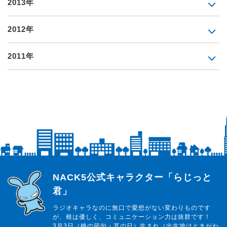
2013年
2012年
2011年
らじっと君
NACK5公式キャラクター「らじっと
君」
ラジオキャラなのに無口で愛想がない変わりものです
が、根は優しく、コミュニケーション力は抜群です！
3月3日（桃の節句・耳の日）生まれ（出生地はときがわ