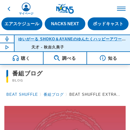
戻る
FM NACK5 79.5MHz（
マイページ
エアスケジュール
NACK5 NEXT
ポッドキャスト
NOW ON AIR
ゆいがーる SHOKO＆AYANEのゆんたくハッピーアワー
(22
NOW PLAYING
天才 - 秋吉久美子
21:51
聴く
調べる
知る
番組ブログ
BLOG
BEAT SHUFFLE
〉
番組ブログ
〉
BEAT SHUFFLE EXTRA 2021.08.27 アルルカン / BREAKERZ