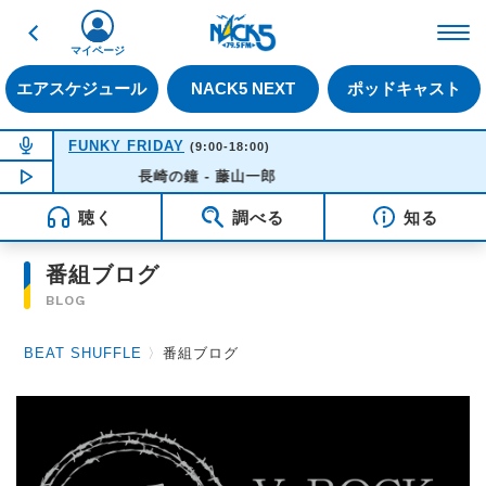
戻る
FM NACK5 79.5MHz（
マイページ
エアスケジュール
NACK5 NEXT
ポッドキャスト
NOW ON AIR
FUNKY FRIDAY
(9:00-18:00)
NOW PLAYING
長崎の鐘 - 藤山一郎
14:21
聴く
調べる
知る
番組ブログ
BLOG
BEAT SHUFFLE
〉
番組ブログ