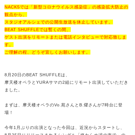
NACK5では「新型コロナウイルス感染症」の感染拡大防止の
観点から、
スタジオアルシェでの公開生放送を休止しています。
BEAT SHUFFLEでは暫くの間、
ゲスト出演をリモートまたは電話インタビューで対応致しま
す。
ご理解の程、どうぞ宜しくお願いします。
8月20日のBEAT SHUFFLEは、
摩天楼オペラとYURAサマの2組にリモート出演していただき
ました。
まずは、摩天楼オペラのVo.苑さんとB.燿さんが7時台に登
場！
今年1月ぶりの出演となった今回は、近況からスタートし、