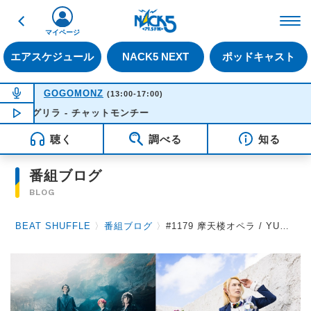
戻る
FM NACK5 79.5MHz（
マイページ
エアスケジュール
NACK5 NEXT
ポッドキャスト
NOW ON AIR
GOGOMONZ
(13:00-17:00)
ラ - チャットモンチー
NOW PLAYING
15:25
聴く
調べる
知る
番組ブログ
BLOG
BEAT SHUFFLE
〉
番組ブログ
〉
#1179 摩天楼オペラ / YURAサマ 2021.8.20