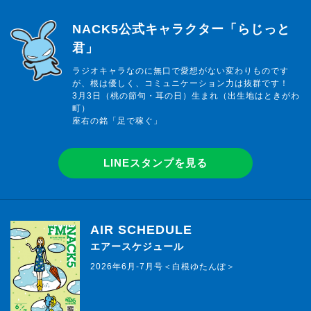
らじっと君
NACK5公式キャラクター「らじっと
君」
ラジオキャラなのに無口で愛想がない変わりものです
が、根は優しく、コミュニケーション力は抜群です！
3月3日（桃の節句・耳の日）生まれ（出生地はときがわ
町）
座右の銘「足で稼ぐ」
LINEスタンプを見る
AIR SCHEDULE
エアースケジュール
2026年6月-7月号＜白根ゆたんぽ＞