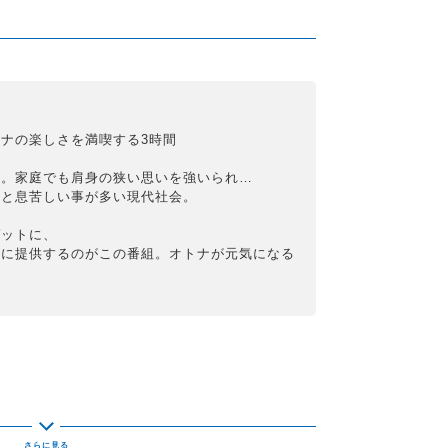
ナの楽しさを満喫する3時間
み。家庭でも肩身の狭い思いを強いられ…
かと息苦しい事が多い現代社会。
ゲットに、
中に提供するのがこの番組。オトナが元気になる
！