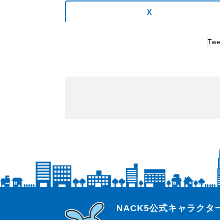
X
Twe
らじっと君
NACK5公式キャラク