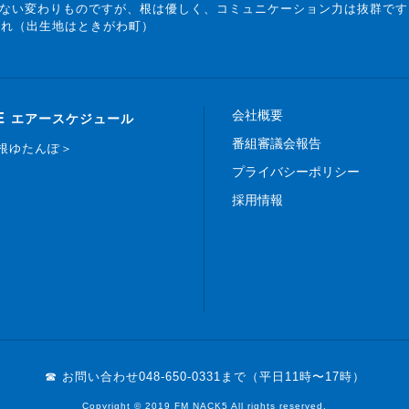
ない変わりものですが、根は優しく、コミュニケーション力は抜群です
まれ（出生地はときがわ町）
会社概要
E
エアースケジュール
番組審議会報告
白根ゆたんぽ＞
プライバシーポリシー
採用情報
☎ お問い合わせ
048-650-0331まで（平日11時〜17時）
Copyright © 2019 FM NACK5 All rights reserved.