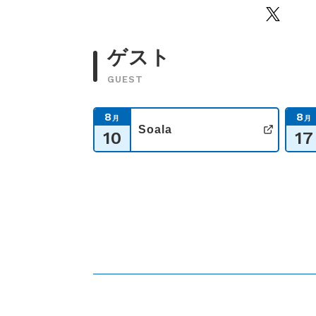
Twitter
ゲスト
GUEST
8
8
月
月
Soala
10
17
公式サ