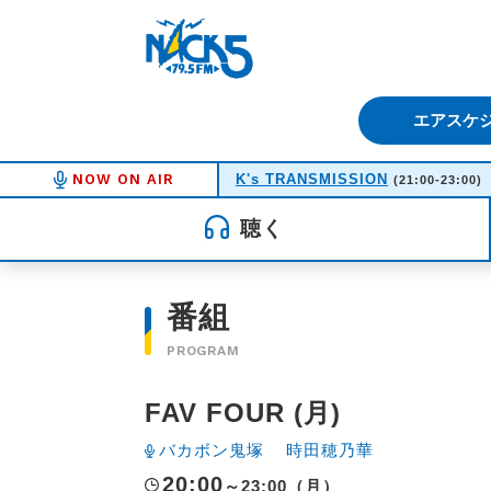
FM NACK5 79.5MHz（エフ
エアスケ
NOW ON AIR
K's TRANSMISSION
(21:00-23:00)
聴く
番組
PROGRAM
FAV FOUR (月)
バカボン鬼塚
時田穂乃華
20:00
～23:00（月）