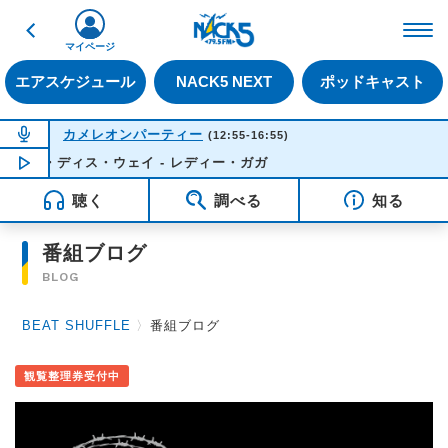
戻る
FM NACK5 79.5MHz（
マイページ
エアスケジュール
NACK5 NEXT
ポッドキャスト
NOW ON AIR
カメレオンパーティー
(12:55-16:55)
ーン・ディス・ウェイ - レディー・ガガ
NOW PLAYING
14:41
聴く
調べる
知る
番組ブログ
BLOG
BEAT SHUFFLE
〉
番組ブログ
観覧整理券受付中