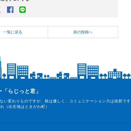
Twitter
Facebook
LINEでシェアするボタン
一覧に戻る
前の投稿へ
ター「らじっと君」
ない変わりものですが、根は優しく、コミュニケーション力は抜群です
まれ（出生地はときがわ町）