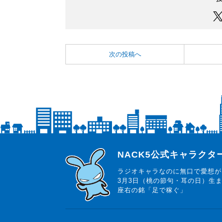
次の投稿へ
らじっと君
NACK5公式キャラク
ラジオキャラなのに無口で愛想が
3月3日（桃の節句・耳の日）生
座右の銘「足で稼ぐ」