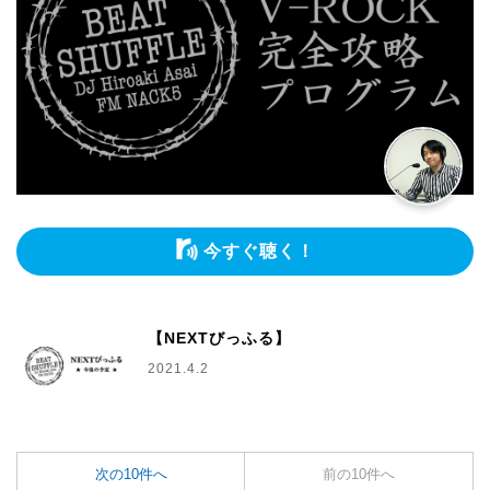
今すぐ聴く！
【NEXTびっふる】
2021.4.2
次の10件へ
前の10件へ