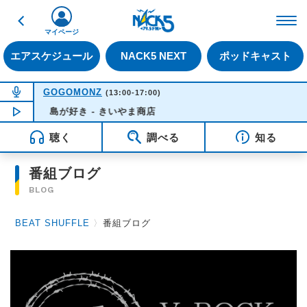
戻る
FM NACK5 79.5MHz（
マイページ
エアスケジュール
NACK5 NEXT
ポッドキャスト
NOW ON AIR
GOGOMONZ
(13:00-17:00)
NOW PLAYING
島が好き - きいやま商店
15:57
聴く
調べる
知る
番組ブログ
BLOG
BEAT SHUFFLE
〉
番組ブログ