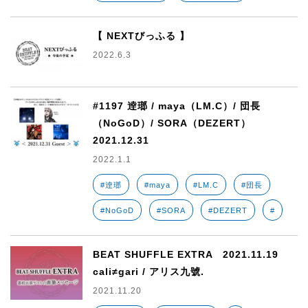
【 NEXTびっふる 】
2022.6.3
#1197 逹瑯 / maya（LM.C）/ 団長
（NoGoD）/ SORA（DEZERT）
2021.12.31
2022.1.1
#逹瑯
#maya
#LM.C
#団長
#NoGoD
#SORA
#DEZERT
#
BEAT SHUFFLE EXTRA 2021.11.19
cali≠gari / アリス九號.
2021.11.20