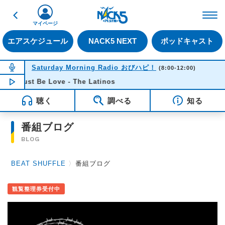
戻る
FM NACK5 79.5MHz（
マイページ
エアスケジュール
NACK5 NEXT
ポッドキャスト
NOW ON AIR
Saturday Morning Radio おびハピ！
(8:00-12:00)
It Must Be Love - The Latinos
NOW PLAYING
09:39
聴く
調べる
知る
番組ブログ
BLOG
BEAT SHUFFLE
〉
番組ブログ
観覧整理券受付中