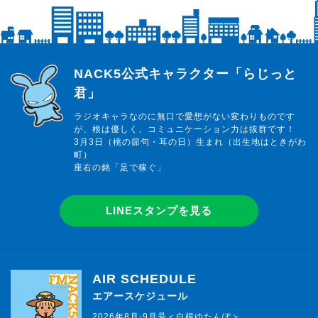
らじっと君
NACK5公式キャラクター「らじっと
君」
ラジオキャラなのに無口で愛想がない変わりものです
が、根は優しく、コミュニケーション力は抜群です！
3月3日（桃の節句・耳の日）生まれ（出生地はときがわ
町）
座右の銘「足で稼ぐ」
LINEスタンプを見る
AIR SCHEDULE
エアースケジュール
2026年8月-9月号＜白根ゆたんぽ＞