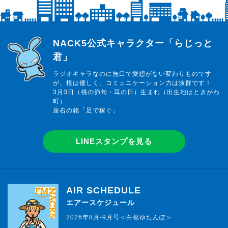
らじっと君
NACK5公式キャラクター「らじっと
君」
ラジオキャラなのに無口で愛想がない変わりものです
が、根は優しく、コミュニケーション力は抜群です！
3月3日（桃の節句・耳の日）生まれ（出生地はときがわ
町）
座右の銘「足で稼ぐ」
LINEスタンプを見る
AIR SCHEDULE
エアースケジュール
2026年8月-9月号＜白根ゆたんぽ＞