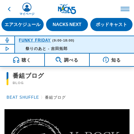
戻る
FM NACK5 79.5MHz（
マイページ
エアスケジュール
NACK5 NEXT
ポッドキャスト
NOW ON AIR
FUNKY FRIDAY
(9:00-18:00)
NOW PLAYING
祭りのあと - 吉田拓郎
12:41
聴く
調べる
知る
番組ブログ
BLOG
BEAT SHUFFLE
〉
番組ブログ