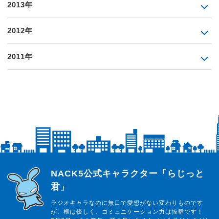
2013年
2012年
2011年
らじっと君
NACK5公式キャラクター「らじっと
君」
ラジオキャラなのに無口で愛想がない変わりものです
が、根は優しく、コミュニケーション力は抜群です！