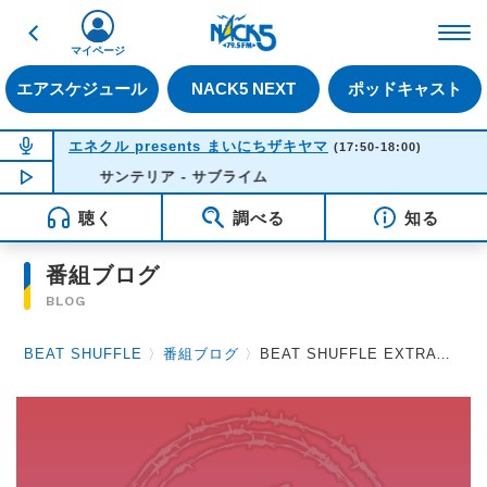
戻る
FM NACK5 79.5MHz（
マイページ
エアスケジュール
NACK5 NEXT
ポッドキャスト
NOW ON AIR
エネクル presents まいにちザキヤマ
(17:50-18:00)
NOW PLAYING
サンテリア - サブライム
17:43
聴く
調べる
知る
番組ブログ
BLOG
BEAT SHUFFLE
〉
番組ブログ
〉
BEAT SHUFFLE EXTRA 2022.08.12 Luv PARADE / DaizyStripper