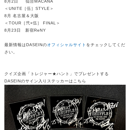
8月2日 仙台MACANA
＜UNITE［伍］STYLE＞
8月 名古屋＆大阪
＜TOUR［弐×伍］ FINAL＞
8月23日 新宿ReNY
最新情報はDASEINの
オフィシャルサイト
をチェックしてくだ
さい。
クイズ企画「トレジャー★ハント」でプレゼントする
DASEINのサイン入りステッカーはこちら