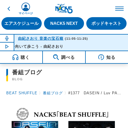
戻る
FM NACK5 79.5MHz（
マイページ
エアスケジュール
NACK5 NEXT
ポッドキャスト
NOW ON AIR
由紀さおり 音楽の宝石箱
(11:05-11:25)
を向いて歩こう - 由紀さおり
NOW PLAYING
11:09
聴く
調べる
知る
番組ブログ
BLOG
BEAT SHUFFLE
〉
番組ブログ
〉
#1377 DASEIN / Luv PARADE 2025.6.13