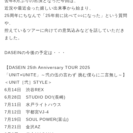
去年8月ぶりの出演となった今回は、
近況や最近会った嬉しい出来事から始まり、
25周年にちなんで「25年前に比べて○○になった」という質問
や、
控えているツアーに向けての意気込みなどを話していただき
ました。
DASEINの今後の予定は・・・
【DASEIN 25th Anniversary TOUR 2025
「UNIT×UNITE」～弐の伍の言わず 挑む僕らに二言無し～】
＜UNIT［弐］STYLE＞
6月14日 渋谷REX
6月28日 STUDIO DO!(長崎)
7月11日 水戸ライトハウス
7月12日 宇都宮VJ-4
7月19日 SOUL POWER(富山)
7月21日 金沢AZ