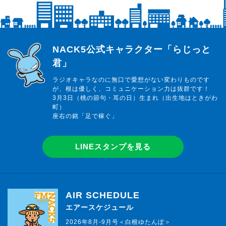
らじっと君
NACK5公式キャラクター「らじっと
君」
ラジオキャラなのに無口で愛想がない変わりものです
が、根は優しく、コミュニケーション力は抜群です！
3月3日（桃の節句・耳の日）生まれ（出生地はときがわ
町）
座右の銘「足で稼ぐ」
LINEスタンプを見る
AIR SCHEDULE
エアースケジュール
2026年8月-9月号＜白根ゆたんぽ＞