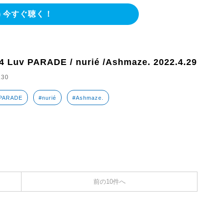
今すぐ聴く！
4 Luv PARADE / nurié /Ashmaze. 2022.4.29
.30
 PARADE
#nurié
#Ashmaze.
前の10件へ