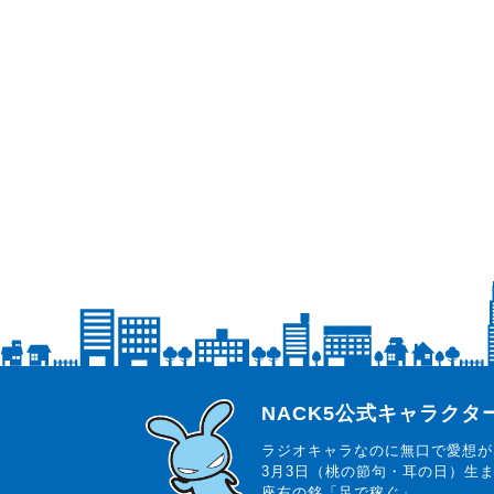
らじっと君
NACK5公式キャラク
ラジオキャラなのに無口で愛想が
3月3日（桃の節句・耳の日）生
座右の銘「足で稼ぐ」