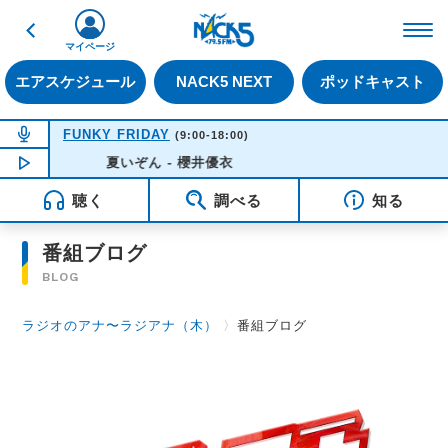
戻る
FM NACK5 79.5MHz（
マイページ
エアスケジュール
NACK5 NEXT
ポッドキャスト
NOW ON AIR
FUNKY FRIDAY
(9:00-18:00)
NOW PLAYING
夏いぞん - 櫻井優衣
10:16
聴く
調べる
知る
番組ブログ
BLOG
ラジオのアナ〜ラジアナ（木）
〉
番組ブログ