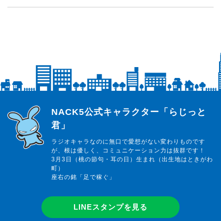
らじっと君
NACK5公式キャラクター「らじっと
君」
ラジオキャラなのに無口で愛想がない変わりものです
が、根は優しく、コミュニケーション力は抜群です！
3月3日（桃の節句・耳の日）生まれ（出生地はときがわ
町）
座右の銘「足で稼ぐ」
LINEスタンプを見る