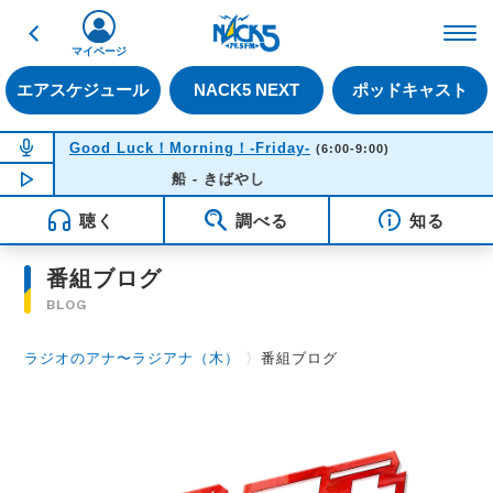
戻る
FM NACK5 79.5MHz（
マイページ
エアスケジュール
NACK5 NEXT
ポッドキャスト
NOW ON AIR
Good Luck！Morning！-Friday-
(6:00-9:00)
NOW PLAYING
船 - きばやし
06:33
聴く
調べる
知る
番組ブログ
BLOG
ラジオのアナ〜ラジアナ（木）
〉
番組ブログ