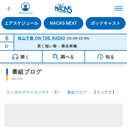
戻る
FM NACK5 79.5MHz（
マイページ
エアスケジュール
NACK5 NEXT
ポッドキャスト
NOW ON AIR
松山千春 ON THE RADIO
(21:00-22:00)
NOW PLAYING
長く短い祭 - 椎名林檎
16:35
聴く
調べる
知る
番組ブログ
BLOG
ラジオのアナ〜ラジアナ（木）
〉
番組ブログ
〉
【ラジアナ】がっかり！【木曜日】