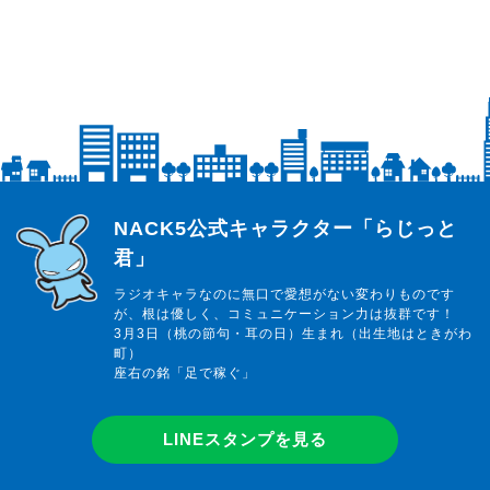
らじっと君
NACK5公式キャラクター「らじっと
君」
ラジオキャラなのに無口で愛想がない変わりものです
が、根は優しく、コミュニケーション力は抜群です！
3月3日（桃の節句・耳の日）生まれ（出生地はときがわ
町）
座右の銘「足で稼ぐ」
LINEスタンプを見る