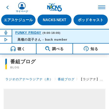
戻る
FM NACK5 79.5MHz（
マイページ
エアスケジュール
NACK5 NEXT
ポッドキャスト
NOW ON AIR
FUNKY FRIDAY
(9:00-18:00)
NOW PLAYING
高嶺の花子さん - back number
09:23
聴く
調べる
知る
番組ブログ
BLOG
ラジオのアナ〜ラジアナ（木）
〉
番組ブログ
〉
【ラジアナ】２００！【木曜日】