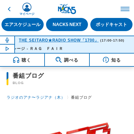
戻る
FM NACK5 79.5MHz（
マイページ
エアスケジュール
NACK5 NEXT
ポッドキャスト
NOW ON AIR
THE SEITARO★RADIO SHOW「1700」
(17:00-17:50)
マイレージ - ＲＡＧ ＦＡＩＲ
NOW PLAYING
17:21
聴く
調べる
知る
番組ブログ
BLOG
ラジオのアナ〜ラジアナ（木）
〉
番組ブログ