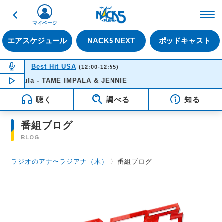
戻る
FM NACK5 79.5MHz（
マイページ
エアスケジュール
NACK5 NEXT
ポッドキャスト
NOW ON AIR
Best Hit USA
(12:00-12:55)
Dracula - TAME IMPALA & JENNIE
NOW PLAYING
12:49
聴く
調べる
知る
番組ブログ
BLOG
ラジオのアナ〜ラジアナ（木）
〉
番組ブログ