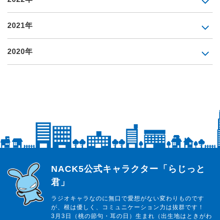
2021年
2020年
らじっと君
NACK5公式キャラクター「らじっと
君」
ラジオキャラなのに無口で愛想がない変わりものです
が、根は優しく、コミュニケーション力は抜群です！
3月3日（桃の節句・耳の日）生まれ（出生地はときがわ