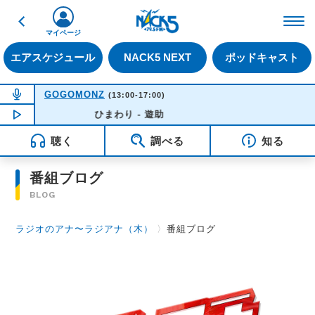
戻る
FM NACK5 79.5MHz（
マイページ
エアスケジュール
NACK5 NEXT
ポッドキャスト
NOW ON AIR
GOGOMONZ
(13:00-17:00)
NOW PLAYING
ひまわり - 遊助
16:30
聴く
調べる
知る
番組ブログ
BLOG
ラジオのアナ〜ラジアナ（木）
〉
番組ブログ