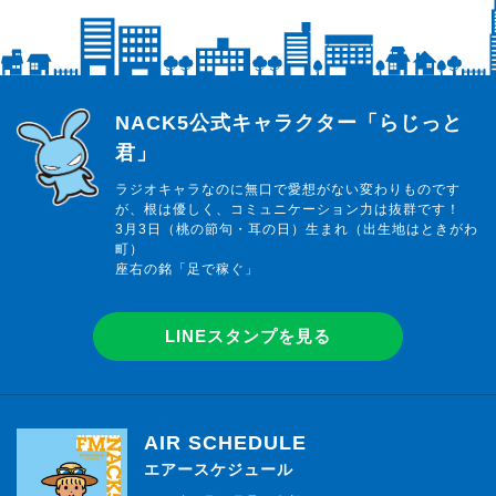
らじっと君
NACK5公式キャラクター「らじっと
君」
ラジオキャラなのに無口で愛想がない変わりものです
が、根は優しく、コミュニケーション力は抜群です！
3月3日（桃の節句・耳の日）生まれ（出生地はときがわ
町）
座右の銘「足で稼ぐ」
LINEスタンプを見る
AIR SCHEDULE
エアースケジュール