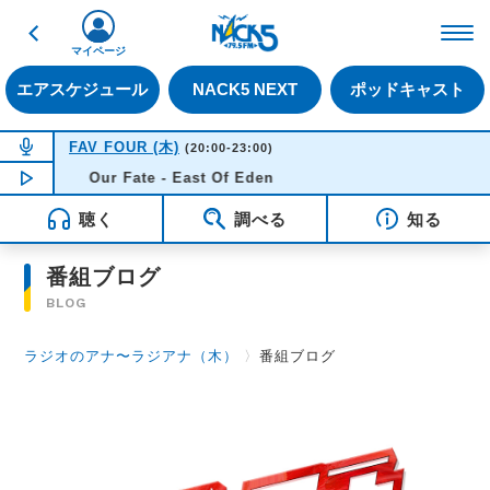
戻る
FM NACK5 79.5MHz（
マイページ
エアスケジュール
NACK5 NEXT
ポッドキャスト
NOW ON AIR
FAV FOUR (木)
(20:00-23:00)
NOW PLAYING
Our Fate - East Of Eden
22:47
聴く
調べる
知る
番組ブログ
BLOG
ラジオのアナ〜ラジアナ（木）
〉
番組ブログ