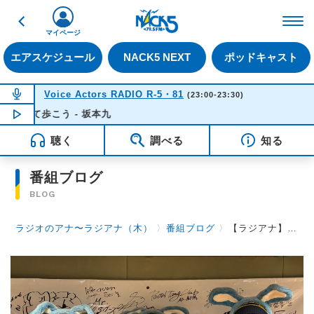
戻る
FM NACK5 79.5MHz（
マイページ
エアスケジュール
NACK5 NEXT
ポッドキャスト
NOW ON AIR
Voice Actors RADIO R-5・81
(23:00-23:30)
て歩こう - 坂本九
NOW PLAYING
22:54
聴く
調べる
知る
番組ブログ
BLOG
ラジオのアナ〜ラジアナ（木）
〉
番組ブログ
〉
【ラジアナ】第39回目ゲスト ～w.o.d～【木曜日】