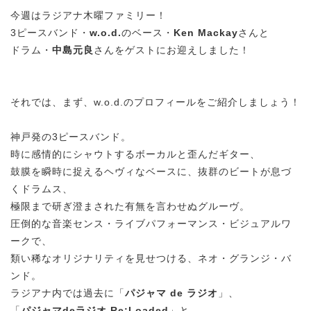
今週はラジアナ木曜ファミリー！
3ピースバンド・
w.o.d.
のベース・
Ken Mackay
さんと
ドラム・
中島元良
さんをゲストにお迎えしました！
それでは、まず、w.o.d.のプロフィールをご紹介しましょう！
神戸発の3ピースバンド。
時に感情的にシャウトするボーカルと歪んだギター、
鼓膜を瞬時に捉えるヘヴィなベースに、抜群のビートが息づ
くドラムス、
極限まで研ぎ澄まされた有無を言わせぬグルーヴ。
圧倒的な音楽センス・ライブパフォーマンス・ビジュアルワ
ークで、
類い稀なオリジナリティを見せつける、ネオ・グランジ・バ
ンド。
ラジアナ内では過去に「
パジャマ de ラジオ
」、
「
パジャマdeラジオ Re:Loaded
」と