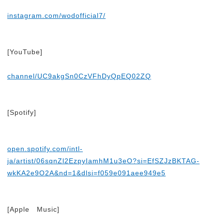
instagram.com/wodofficial7/
[YouTube]
channel/UC9akgSn0CzVFhDyQpEQ02ZQ
[Spotify]
open.spotify.com/intl-
ja/artist/06sqnZl2EzpyIamhM1u3eO?si=EfSZJzBKTAG-
wkKA2e9O2A&nd=1&dlsi=f059e091aee949e5
[Apple Music]