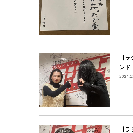
【ラ
ンド
2024.1
【ラ