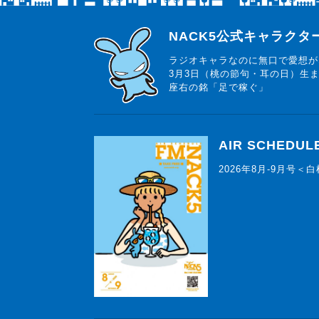
らじっと君
NACK5公式キャラク
ラジオキャラなのに無口で愛想が
3月3日（桃の節句・耳の日）生
座右の銘「足で稼ぐ」
AIR SCHEDUL
2026年8月-9月号＜