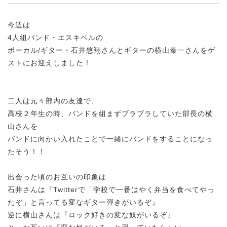
今週は
4人組バンド・エスキベルの
ボーカル/ギター・石井悠翔さんとギターの横山秦一さんをゲ
ストにお迎えしました！
二人は元々部内の友達で、
高校２年生の時、
バンドを組まずブラブラしていた部長の横
山さんを
バンドに向かい入れたことで一緒にバンドをすることになっ
たそう！！
出会った頃のお互いの印象は
石井さんは『Twitterで「学校で
一番はやく弁当を食べてやっ
たぞ」と言ってる変なギター弾きがいるぞ』
逆に横山さんは『ロック好きの変な奴がいるぞ
』