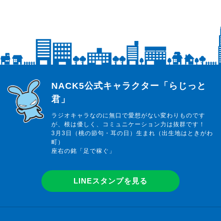
らじっと君
NACK5公式キャラクター「らじっと
君」
ラジオキャラなのに無口で愛想がない変わりものです
が、根は優しく、コミュニケーション力は抜群です！
3月3日（桃の節句・耳の日）生まれ（出生地はときがわ
町）
座右の銘「足で稼ぐ」
LINEスタンプを見る