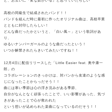
と、お互いに『変な奴がいる』と思っていたらしい
高校の同級生で結成されたバンド！！
バンドを組んだ時に最初に作ったオリジナル曲は、高校卒業
とともに封印したらしい！
どんな曲だったかというと、「白い風～」という歌詞があ
り、
ゆるいナンバーガールのような曲だったという！
いつか解禁されたらきいてみたいですね！！
12月4日に配信リリースした「Little Easier feat. 奥中康一
郎」の
コラボレーションのきっかけは、
対バンから友達のような感
じになったことからっだそう！！
曲には寒い季節は心の浮き沈みがある季節、
自分がなんとなく頑張ったことで、いい影響があった、気づ
きがあったことで心が救われた
という想いが込められた楽曲になっているのだそう！！