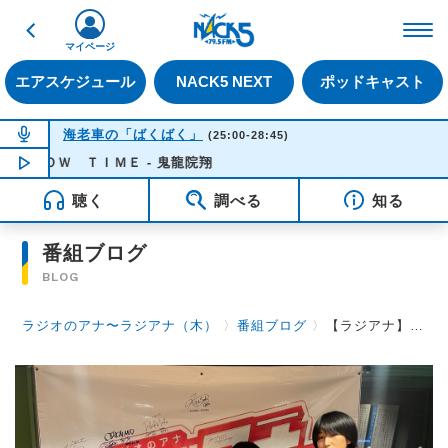
戻る
FM NACK5 79.5MHz（
マイページ
エアスケジュール
NACK5 NEXT
ポッドキャスト
NOW ON AIR
海老車の「ばくばく」
(25:00-28:45)
ＯＷ ＴＩＭＥ - 鬼龍院翔
NOW PLAYING
04:11
聴く
調べる
知る
番組ブログ
BLOG
ラジオのアナ〜ラジアナ（木）
〉
番組ブログ
〉
【ラジアナ】第134回目ゲスト ～4人組バンド・エスキベルの石井悠翔さんとギターの横山秦一さん！～【木曜日】