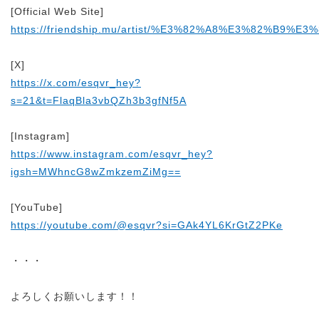
[Official Web Site]
https://friendship.mu/artist/%E3%82%A8%E3%82%B9
[X]
https://x.com/esqvr_hey?
s=21&t=FlaqBla3vbQZh3b3gfNf5A
[Instagram]
https://www.instagram.com/esqvr_hey?
igsh=MWhncG8wZmkzemZiMg==
[YouTube]
https://youtube.com/@esqvr?si=GAk4YL6KrGtZ2PKe
・・・
よろしくお願いします！！