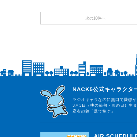
次の10件へ
らじっと君
NACK5公式キャラク
ラジオキャラなのに無口で愛想が
3月3日（桃の節句・耳の日）生
座右の銘「足で稼ぐ」
AIR SCHEDUL