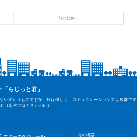
前の10件へ
ター「らじっと君」
ない変わりものですが、根は優しく、コミュニケーション力は抜群です
まれ（出生地はときがわ町）
会社概要
E
エアースケジュール