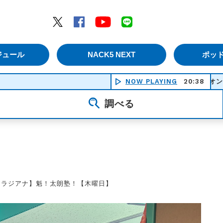
エムナックファイブ）
Twitter
Facebook
YouTube
LINE
ジュール
NACK5 NEXT
ポッ
Dive - カメレオン・ライム・ウー
NOW PLAYING
20:38
調べる
【ラジアナ】魁！太朗塾！【木曜日】