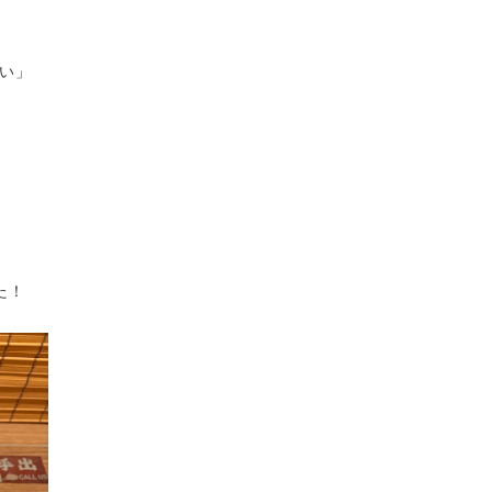
い」
た！