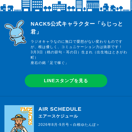
らじっと君
NACK5公式キャラクター「らじっと
君」
ラジオキャラなのに無口で愛想がない変わりものです
が、根は優しく、コミュニケーション力は抜群です！
3月3日（桃の節句・耳の日）生まれ（出生地はときがわ
町）
座右の銘「足で稼ぐ」
LINEスタンプを見る
AIR SCHEDULE
エアースケジュール
2026年8月-9月号＜白根ゆたんぽ＞