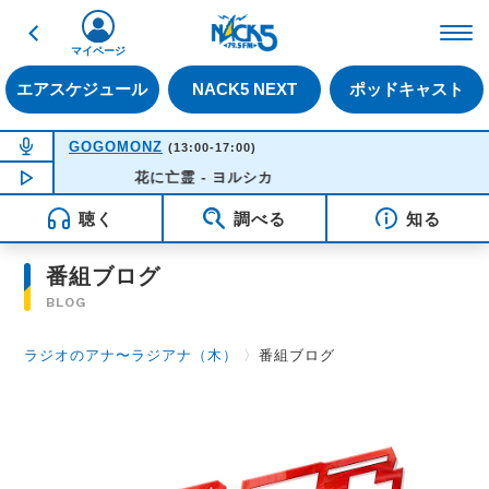
戻る
FM NACK5 79.5MHz（
マイページ
エアスケジュール
NACK5 NEXT
ポッドキャスト
NOW ON AIR
GOGOMONZ
(13:00-17:00)
NOW PLAYING
花に亡霊 - ヨルシカ
15:25
聴く
調べる
知る
番組ブログ
BLOG
ラジオのアナ〜ラジアナ（木）
〉
番組ブログ