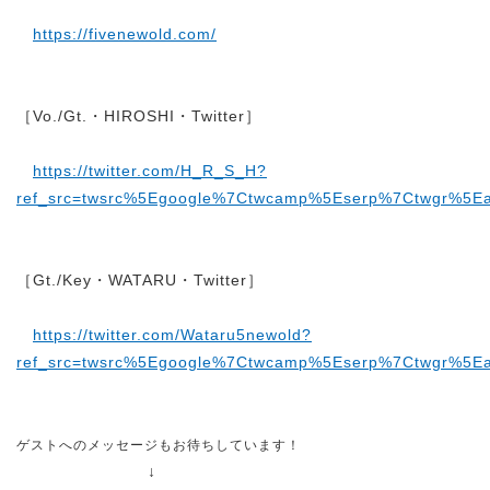
https://fivenewold.com/
［Vo./Gt.・HIROSHI・Twitter］
https://twitter.com/H_R_S_H?
ref_src=twsrc%5Egoogle%7Ctwcamp%5Eserp%7Ctwgr%5Ea
［Gt./Key・WATARU・Twitter］
https://twitter.com/Wataru5newold?
ref_src=twsrc%5Egoogle%7Ctwcamp%5Eserp%7Ctwgr%5Ea
ゲストへのメッセージもお待ちしています！
↓