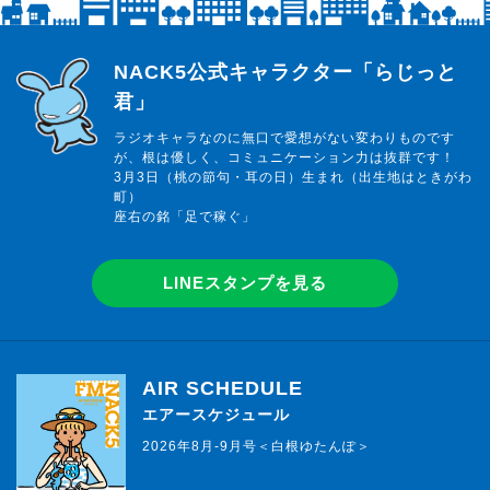
らじっと君
NACK5公式キャラクター「らじっと
君」
ラジオキャラなのに無口で愛想がない変わりものです
が、根は優しく、コミュニケーション力は抜群です！
3月3日（桃の節句・耳の日）生まれ（出生地はときがわ
町）
座右の銘「足で稼ぐ」
LINEスタンプを見る
AIR SCHEDULE
エアースケジュール
2026年8月-9月号＜白根ゆたんぽ＞