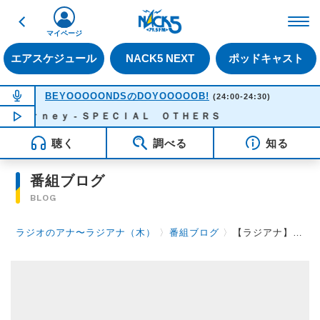
戻る
FM NACK5 79.5MHz（
マイページ
エアスケジュール
NACK5 NEXT
ポッドキャスト
NOW ON AIR
BEYOOOOONDSのDOYOOOOOB!
(24:00-24:30)
ｏｕｒｎｅｙ - ＳＰＥＣＩＡＬ ＯＴＨＥＲＳ
NOW PLAYING
23:56
聴く
調べる
知る
番組ブログ
BLOG
ラジオのアナ〜ラジアナ（木）
〉
番組ブログ
〉
【ラジアナ】トレンド！【木曜日】