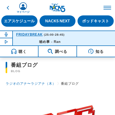
戻る
FM NACK5 79.5MHz（
マイページ
エアスケジュール
NACK5 NEXT
ポッドキャスト
NOW ON AIR
FRIDAYBREAK
(25:00-28:45)
NOW PLAYING
秘め事 - Ran
03:33
聴く
調べる
知る
番組ブログ
BLOG
ラジオのアナ〜ラジアナ（木）
〉
番組ブログ