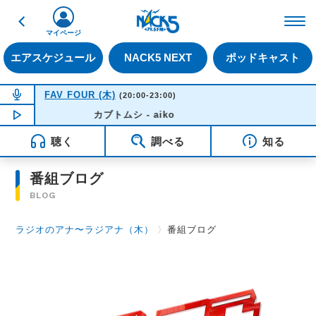
戻る
FM NACK5 79.5MHz（
マイページ
エアスケジュール
NACK5 NEXT
ポッドキャスト
NOW ON AIR
FAV FOUR (木)
(20:00-23:00)
NOW PLAYING
カブトムシ - aiko
21:10
聴く
調べる
知る
番組ブログ
BLOG
ラジオのアナ〜ラジアナ（木）
〉
番組ブログ