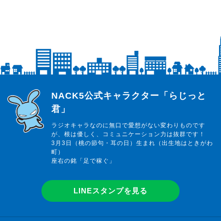
らじっと君
NACK5公式キャラクター「らじっと
君」
ラジオキャラなのに無口で愛想がない変わりものです
が、根は優しく、コミュニケーション力は抜群です！
3月3日（桃の節句・耳の日）生まれ（出生地はときがわ
町）
座右の銘「足で稼ぐ」
LINEスタンプを見る