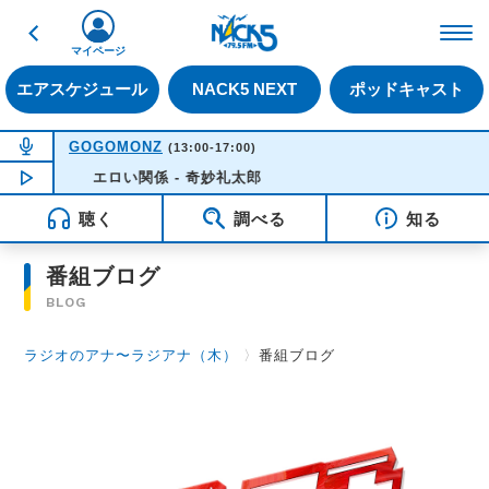
戻る
FM NACK5 79.5MHz（
マイページ
エアスケジュール
NACK5 NEXT
ポッドキャスト
NOW ON AIR
GOGOMONZ
(13:00-17:00)
NOW PLAYING
エロい関係 - 奇妙礼太郎
14:56
聴く
調べる
知る
番組ブログ
BLOG
ラジオのアナ〜ラジアナ（木）
〉
番組ブログ