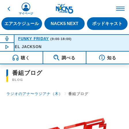
戻る
FM NACK5 79.5MHz（
マイページ
エアスケジュール
NACK5 NEXT
ポッドキャスト
NOW ON AIR
FUNKY FRIDAY
(9:00-18:00)
MICHAEL JACKSON
NOW PLAYING
12:21
聴く
調べる
知る
番組ブログ
BLOG
ラジオのアナ〜ラジアナ（木）
〉
番組ブログ