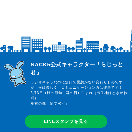
らじっと君
NACK5公式キャラクター「らじっと
君」
ラジオキャラなのに無口で愛想がない変わりものです
が、根は優しく、コミュニケーション力は抜群です！
3月3日（桃の節句・耳の日）生まれ（出生地はときがわ
町）
座右の銘「足で稼ぐ」
LINEスタンプを見る