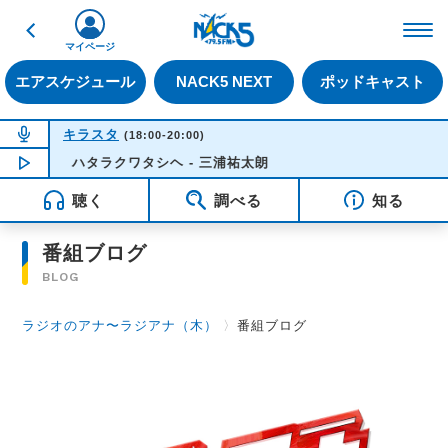
戻る
FM NACK5 79.5MHz（
マイページ
エアスケジュール
NACK5 NEXT
ポッドキャスト
NOW ON AIR
キラスタ
(18:00-20:00)
NOW PLAYING
ハタラクワタシヘ - 三浦祐太朗
18:18
聴く
調べる
知る
番組ブログ
BLOG
ラジオのアナ〜ラジアナ（木）
〉
番組ブログ