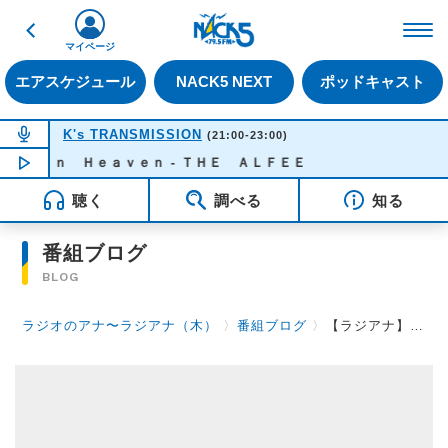
戻る
FM NACK5 79.5MHz（
マイページ
エアスケジュール
NACK5 NEXT
ポッドキャスト
NOW ON AIR
K's TRANSMISSION
(21:00-23:00)
ｉｎ Ｈｅａｖｅｎ - ＴＨＥ ＡＬＦＥＥ
NOW PLAYING
22:31
聴く
調べる
知る
番組ブログ
BLOG
ラジオのアナ〜ラジアナ（木）
〉
番組ブログ
〉
【ラジアナ】プロモーターズ・ファイル ～第27回～【木曜日】