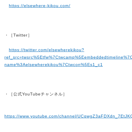
https://elsewhere-kikou.com/
・［Twitter］
https://twitter.com/elsewherekikou?
ref_src=twsrc%5Etfw%7Ctwcamp%5Eembeddedtimeline%7
name%3Aelsewherekikou%7Ctwcon%5Es1_c1
・［公式YouTubeチャンネル］
https://www.youtube.com/channel/UCqwgZ3aFDXdn_7EtJ